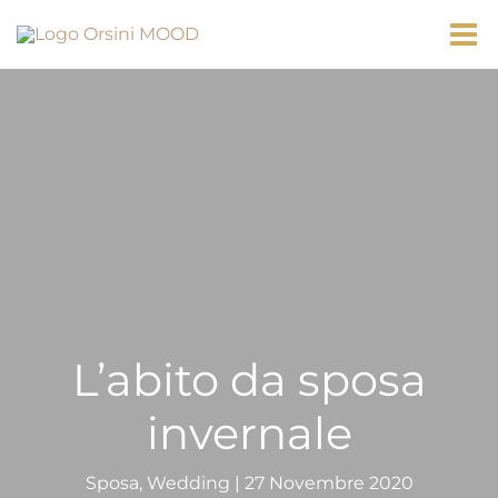
Vai
contenuto
al
contenuto
L’abito da sposa
invernale
Sposa
,
Wedding
|
27 Novembre 2020